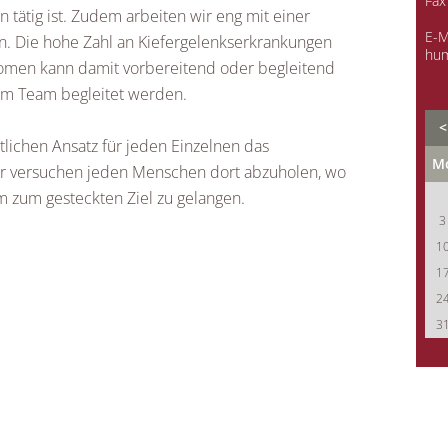
Fax
 tätig ist. Zudem arbeiten wir eng mit einer
E-M
 Die hohe Zahl an Kiefergelenkserkrankungen
hum
omen kann damit vorbereitend oder begleitend
im Team begleitet werden.
<
itlichen Ansatz für jeden Einzelnen das
M
ir versuchen jeden Menschen dort abzuholen, wo
 zum gesteckten Ziel zu gelangen.
3
1
1
2
3