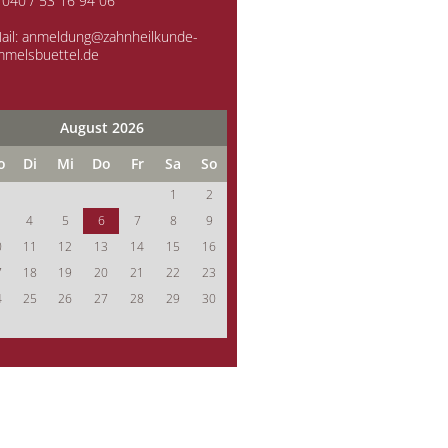
 040 / 53 16 94 06
ail:
anmeldung@zahnheilkunde-
melsbuettel.de
August 2026
ntag
enstag
ttwoch
nnerstag
eitag
mstag
nntag
o
Di
Mi
Do
Fr
Sa
So
1
2
4
5
6
7
8
9
0
11
12
13
14
15
16
7
18
19
20
21
22
23
4
25
26
27
28
29
30
1