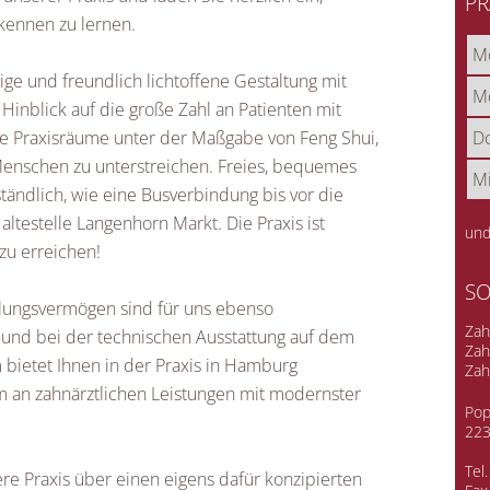
PR
kennen zu lernen.
Mo
ige und freundlich lichtoffene Gestaltung mit
Mo
inblick auf die große Zahl an Patienten mit
Do
e Praxisräume unter der Maßgabe von Feng Shui,
enschen zu unterstreichen. Freies, bequemes
Mi
ständlich, wie eine Busverbindung bis vor die
ltestelle Langenhorn Markt. Die Praxis ist
und
zu erreichen!
SO
hlungsvermögen sind für uns ebenso
Zah
ch und bei der technischen Ausstattung auf dem
Zah
 bietet Ihnen in der Praxis in Hamburg
Zah
 an zahnärztlichen Leistungen mit modernster
Pop
22
Tel
re Praxis über einen eigens dafür konzipierten