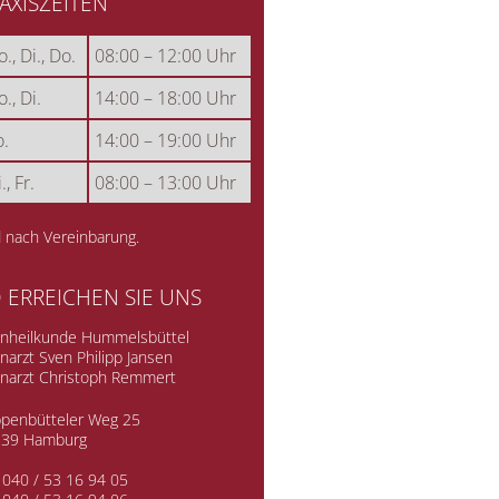
AXISZEITEN
., Di., Do.
08:00 – 12:00 Uhr
., Di.
14:00 – 18:00 Uhr
.
14:00 – 19:00 Uhr
., Fr.
08:00 – 13:00 Uhr
 nach Vereinbarung.
 ERREICHEN SIE UNS
nheilkunde Hummelsbüttel
narzt Sven Philipp Jansen
narzt Christoph Remmert
penbütteler Weg 25
339 Hamburg
.
040 / 53 16 94 05