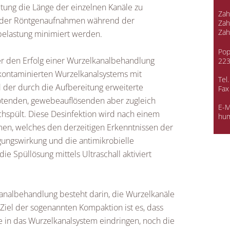
itung die Länge der einzelnen Kanäle zu
Zah
l der Röntgenaufnahmen während der
Zah
Zah
belastung minimiert werden.
Pop
er den Erfolg einer Wurzelkanalbehandlung
22
s kontaminierten Wurzelkanalsystems mit
Tel
 der durch die Aufbereitung erweiterte
Fax
tötenden, gewebeauflösenden aber zugleich
E-M
chspült. Diese Desinfektion wird nach einem
hum
en, welches den derzeitigen Erkenntnissen der
gungswirkung und die antimikrobielle
e Spüllösung mittels Ultraschall aktiviert
analbehandlung besteht darin, die Wurzelkanäle
 Ziel der sogenannten Kompaktion ist es, dass
 in das Wurzelkanalsystem eindringen, noch die