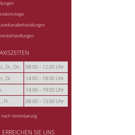
üllungen
arodontologie
urzelkanalbehandlungen
ariesbehandlungen
AXISZEITEN
., Di., Do.
08:00 – 12:00 Uhr
., Di.
14:00 – 18:00 Uhr
.
14:00 – 19:00 Uhr
., Fr.
08:00 – 13:00 Uhr
 nach Vereinbarung.
 ERREICHEN SIE UNS