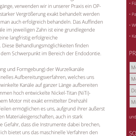
• F
gänge, verwenden wir in unserer Praxis ein OP-
 starker Vergrößerung exakt behandelt werden
• P
 man auch erfolgreich behandeln. Das Auffinden
• W
äle im jeweiligen Zahn ist eine grundlegende
• K
ne langfristig erfolgreiche
 Diese Behandlungsmöglichkeiten finden
PR
it dem Schwerpunkt im Bereich der Endodontie.
Mo
gung und Formgebung) der Wurzelkanäle
inelles Aufbereitungsverfahren, welches uns
Mo
rwinkelte Kanäle auf ganzer Länge aufbereiten
Do
men hoch entwickelte Nickel-Titan (NiTi)-
nem Motor mit exakt ermittelter Drehzahl
Mi
Feilen ermöglichen es uns, aufgrund ihrer äußerst
en Materialeigenschaften, auch in stark
und
 Gefahr, dass die Instrumente dabei brechen,
lich bietet uns das maschinelle Verfahren den
SO