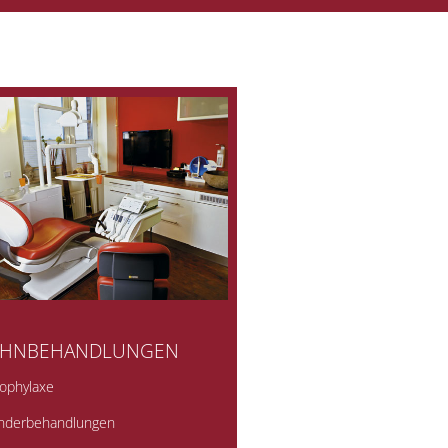
AHNBEHANDLUNGEN
rophylaxe
inderbehandlungen