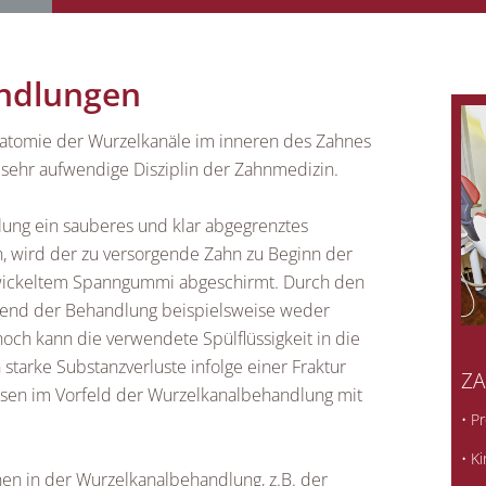
ndlungen
natomie der Wurzelkanäle im inneren des Zahnes
 sehr aufwendige Disziplin der Zahnmedizin.
ng ein sauberes und klar abgegrenztes
n, wird der zu versorgende Zahn zu Beginn der
twickeltem Spanngummi abgeschirmt. Durch den
rend der Behandlung beispielsweise weder
noch kann die verwendete Spülflüssigkeit in die
starke Substanzverluste infolge einer Fraktur
Z
diesen im Vorfeld der Wurzelkanalbehandlung mit
• P
• K
nen in der Wurzelkanalbehandlung, z.B. der