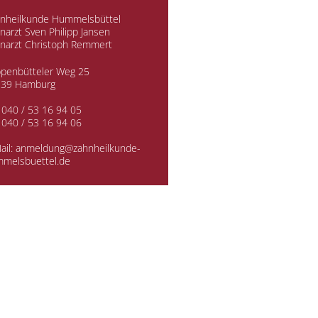
nheilkunde Hummelsbüttel
narzt Sven Philipp Jansen
narzt Christoph Remmert
penbütteler Weg 25
339 Hamburg
.
040 / 53 16 94 05
 040 / 53 16 94 06
ail:
anmeldung@zahnheilkunde-
melsbuettel.de